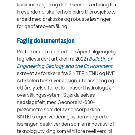
kommunikasjon og drift. Geonors erfaring fra
krevende norske forhold bidro til prosjektets
arbeid med praktiske og robuste løsninger
for geofareovervåking.
Faglig dokumentasjon
Piloten er dokumentert i en åpent tilgjengelig
fagfellevurdert artikkel fra 2022 i
Bulletin of
Engineering Geology and the Environment
,
skrevet av forskere fra SINTEF, NTNU og NVE.
Artikkelen beskriver design, utplassering og
ett års ytelse for et IoT-basert hydrologisk
overvåkingssystem i Stjørdalselvas
nedslagsfelt, med Geonors M-600-
piezometre som del av sensorpakken.
SINTEFs egen vurdering av den integrerte
løsningen beskriver den som en innovativ IoT-
teknologiutvikling som vil tilføre reell verdi til