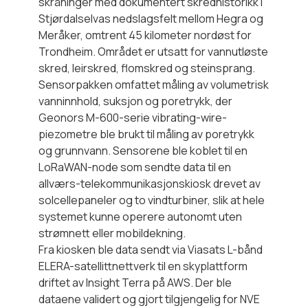
skråninger med dokumentert skredhistorikk i
Stjørdalselvas nedslagsfelt mellom Hegra og
Meråker, omtrent 45 kilometer nordøst for
Trondheim. Området er utsatt for vannutløste
skred, leirskred, flomskred og steinsprang.
Sensorpakken omfattet måling av volumetrisk
vanninnhold, suksjon og poretrykk, der
Geonors M-600-serie vibrating-wire-
piezometre ble brukt til måling av poretrykk
og grunnvann. Sensorene ble koblet til en
LoRaWAN-node som sendte data til en
allværs-telekommunikasjonskiosk drevet av
solcellepaneler og to vindturbiner, slik at hele
systemet kunne operere autonomt uten
strømnett eller mobildekning.
Fra kiosken ble data sendt via Viasats L-bånd
ELERA-satellittnettverk til en skyplattform
driftet av Insight Terra på AWS. Der ble
dataene validert og gjort tilgjengelig for NVE