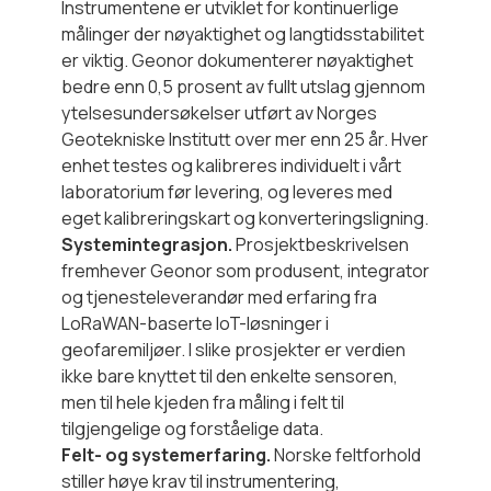
Instrumentene er utviklet for kontinuerlige
målinger der nøyaktighet og langtidsstabilitet
er viktig. Geonor dokumenterer nøyaktighet
bedre enn 0,5 prosent av fullt utslag gjennom
ytelsesundersøkelser utført av Norges
Geotekniske Institutt over mer enn 25 år. Hver
enhet testes og kalibreres individuelt i vårt
laboratorium før levering, og leveres med
eget kalibreringskart og konverteringsligning.
Systemintegrasjon.
Prosjektbeskrivelsen
fremhever Geonor som produsent, integrator
og tjenesteleverandør med erfaring fra
LoRaWAN-baserte IoT-løsninger i
geofaremiljøer. I slike prosjekter er verdien
ikke bare knyttet til den enkelte sensoren,
men til hele kjeden fra måling i felt til
tilgjengelige og forståelige data.
Felt- og systemerfaring.
Norske feltforhold
stiller høye krav til instrumentering,