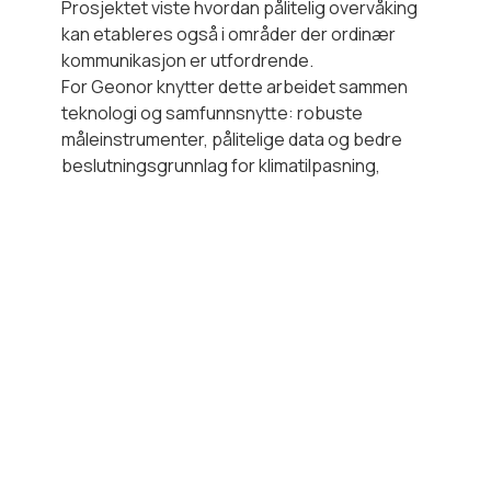
Prosjektet viste hvordan pålitelig overvåking
kan etableres også i områder der ordinær
kommunikasjon er utfordrende.
For Geonor knytter dette arbeidet sammen
teknologi og samfunnsnytte: robuste
måleinstrumenter, pålitelige data og bedre
beslutningsgrunnlag for klimatilpasning,
samfunnssikkerhet og ansvarlig forvaltning av
infrastruktur.
Les mer om Geonors arbeid
med bærekraft
.
Veien videre
Piloten dokumenterer hvordan moderne
geofareovervåking kan bygges opp som en
komplett datakjede: robuste sensorer i felt,
lokal datainnsamling, satellittbasert
kommunikasjon, skybasert behandling og
faglig analyse.