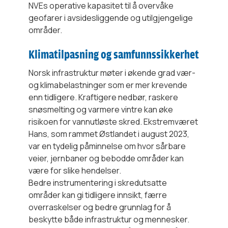
NVEs operative kapasitet til å overvåke
geofarer i avsidesliggende og utilgjengelige
områder.
Klimatilpasning og samfunnssikkerhet
Norsk infrastruktur møter i økende grad vær-
og klimabelastninger som er mer krevende
enn tidligere. Kraftigere nedbør, raskere
snøsmelting og varmere vintre kan øke
risikoen for vannutløste skred. Ekstremværet
Hans, som rammet Østlandet i august 2023,
var en tydelig påminnelse om hvor sårbare
veier, jernbaner og bebodde områder kan
være for slike hendelser.
Bedre instrumentering i skredutsatte
områder kan gi tidligere innsikt, færre
overraskelser og bedre grunnlag for å
beskytte både infrastruktur og mennesker.