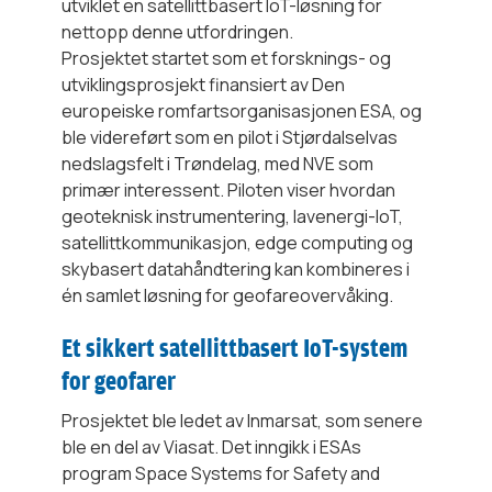
utviklet en satellittbasert IoT-løsning for
nettopp denne utfordringen.
Prosjektet startet som et forsknings- og
utviklingsprosjekt finansiert av Den
europeiske romfartsorganisasjonen ESA, og
ble videreført som en pilot i Stjørdalselvas
nedslagsfelt i Trøndelag, med NVE som
primær interessent. Piloten viser hvordan
geoteknisk instrumentering, lavenergi-IoT,
satellittkommunikasjon, edge computing og
skybasert datahåndtering kan kombineres i
én samlet løsning for geofareovervåking.
Et sikkert satellittbasert IoT-system
for geofarer
Prosjektet ble ledet av Inmarsat, som senere
ble en del av Viasat. Det inngikk i ESAs
program Space Systems for Safety and