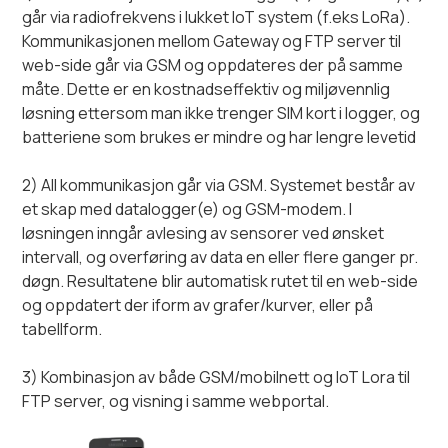
går via radiofrekvens i lukket IoT system (f.eks LoRa).
Kommunikasjonen mellom Gateway og FTP server til
web-side går via GSM og oppdateres der på samme
måte. Dette er en kostnadseffektiv og miljøvennlig
løsning ettersom man ikke trenger SIM kort i logger, og
batteriene som brukes er mindre og har lengre levetid
2) All kommunikasjon går via GSM. Systemet består av
et skap med datalogger(e) og GSM-modem. I
løsningen inngår avlesing av sensorer ved ønsket
intervall, og overføring av data en eller flere ganger pr.
døgn. Resultatene blir automatisk rutet til en web-side
og oppdatert der iform av grafer/kurver, eller på
tabellform.
3) Kombinasjon av både GSM/mobilnett og IoT Lora til
FTP server, og visning i samme webportal.