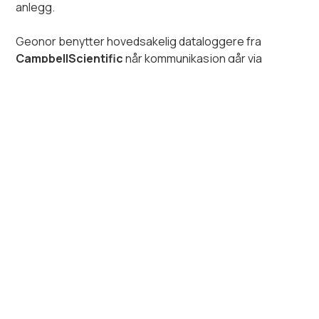
anlegg.
Geonor benytter hovedsakelig dataloggere fra
CampbellScientific
når kommunikasjon går via
GSM/mobilnettet. Dette er robuste og fleksible
dataloggere som er blant de mest brukte innen
profesjonell måling ogovervåking.
For visning, inklusiv GIS og oppdatering påweb-side
benyttes løsning fra
Vista Data Vision
.
https://www.worldsensing.com/download-center/