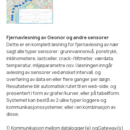
Fjernavlesning av Geonor og andre sensorer
Dette er en komplett løsning for fjernavlesing av nær
sagt alle typer sensorer: grunnvannsnivå, poretrykk,
inklinometere, lastceller, crack-/tiltmeter, værdata,
temperatur, miljøparametre osv. I løsningen inngår
avlesing av sensorer ved ønsket intervall, og
overføring av data en eller flere ganger per døgn.
Resultatene blir automatisk rutet til en web-side, og
presentert i form av grafer/kurver, eller på tabellform.
Systemet kan bestå av 2 ulike typer loggere og
kommunikasjonssystemer, eller i en kombinasjon av
disse;
1) Kommunikasjon mellom datalogger(e) ogGateway(s)